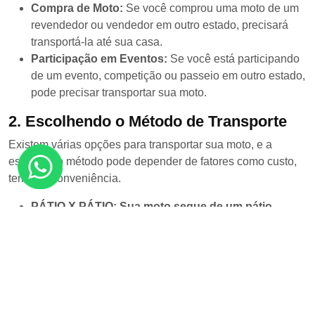
Compra de Moto:
Se você comprou uma moto de um
revendedor ou vendedor em outro estado, precisará
transportá-la até sua casa.
Participação em Eventos:
Se você está participando
de um evento, competição ou passeio em outro estado,
pode precisar transportar sua moto.
2.
Escolhendo o Método de Transporte
Existem várias opções para transportar sua moto, e a
escolha do método pode depender de fatores como custo,
tempo e conveniência.
PÁTIO X PÁTIO: Sua moto segue de um pátio
central, para outro em outro estado. Com isso você
economiza tempo e dinheiro, mantendo o seu bem
seguro e em ótimas mãos.
PORTA X PORTA: Sua moto é retirada no endereço
indicado na contração, segue o transporte, e é
entregue no seu endereço, agilidade, comodidade